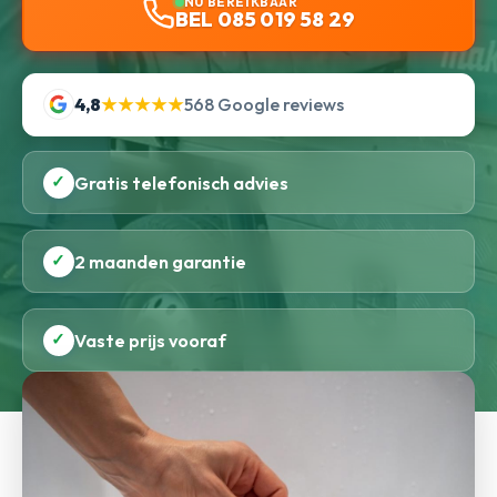
NU BEREIKBAAR
BEL 085 019 58 29
4,8
★★★★★
568 Google reviews
✓
Gratis telefonisch advies
✓
2 maanden garantie
✓
Vaste prijs vooraf