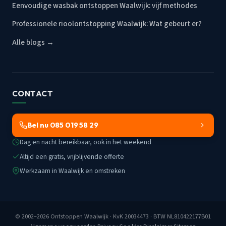
Eenvoudige wasbak ontstoppen Waalwijk: vijf methodes
Professionele rioolontstopping Waalwijk: Wat gebeurt er?
Alle blogs →
CONTACT
Bel nu 085 019 58 29
Dag en nacht bereikbaar, ook in het weekend
Altijd een gratis, vrijblijvende offerte
Werkzaam in Waalwijk en omstreken
© 2002–2026
Ontstoppen Waalwijk
· KvK 20034473 · BTW NL810422177B01