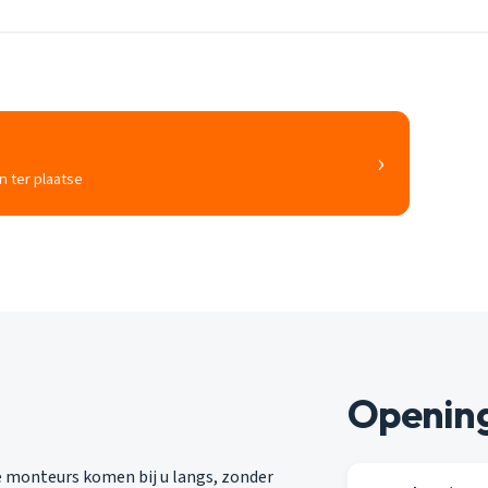
›
n ter plaatse
Opening
e monteurs komen bij u langs, zonder