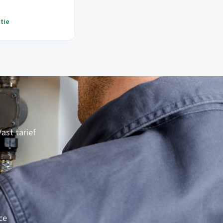
tie
ast tarief
ce