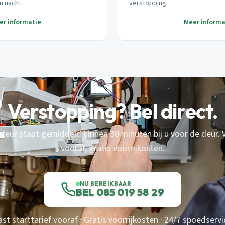
n nacht.
verstopping.
er informatie
Meer informa
Verstopping? Bel direct.
eur staat gemiddeld binnen 30 minuten bij u voor de deur. V
vooraf, gratis voorrijkosten.
NU BEREIKBAAR
BEL 085 019 58 29
ast starttarief vooraf · Gratis voorrijkosten · 24/7 spoedservi