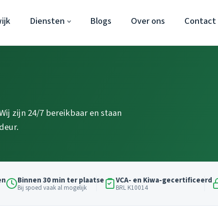
ijk
Diensten
Blogs
Over ons
Contact
 Wij zijn 24/7 bereikbaar en staan
deur.
en
Binnen 30 min ter plaatse
VCA- en Kiwa-gecertificeerd
Bij spoed vaak al mogelijk
BRL K10014