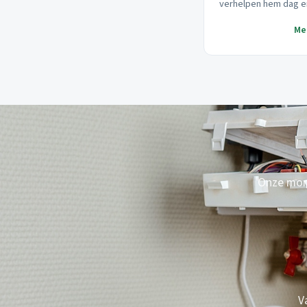
verhelpen hem dag e
Me
Onze mont
V