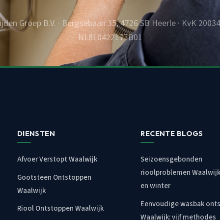
ijden Groep B.V. · Bergsebaan 35, 4726 SB Heerle · KvK 2003
NL810422177B01
DIENSTEN
RECENTE BLOGS
Afvoer Verstopt Waalwijk
Seizoensgebonden
rioolproblemen Waalwijk:
Gootsteen Ontstoppen
en winter
Waalwijk
Eenvoudige wasbak ont
Riool Ontstoppen Waalwijk
Waalwijk: vijf methodes