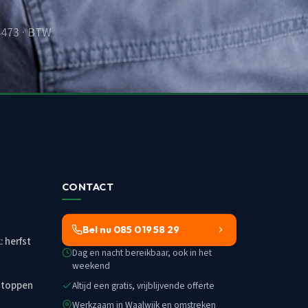
4473 · BTW
CONTACT
Bel nu 085 019 58 29
 herfst
Dag en nacht bereikbaar, ook in het
weekend
stoppen
Altijd een gratis, vrijblijvende offerte
Werkzaam in Waalwijk en omstreken