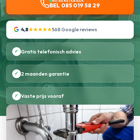
NU BEREIKBAAR
BEL 085 019 58 29
4,8
★★★★★
568 Google reviews
✓
Gratis telefonisch advies
✓
2 maanden garantie
✓
Vaste prijs vooraf