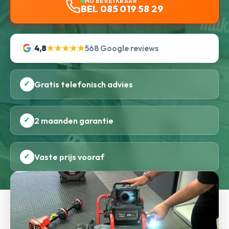
NU BEREIKBAAR
BEL 085 019 58 29
4,8
★★★★★
568 Google reviews
✓
Gratis telefonisch advies
✓
2 maanden garantie
✓
Vaste prijs vooraf