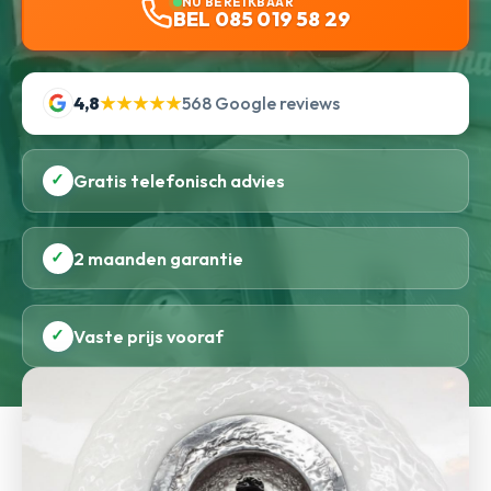
NU BEREIKBAAR
BEL 085 019 58 29
4,8
★★★★★
568 Google reviews
✓
Gratis telefonisch advies
✓
2 maanden garantie
✓
Vaste prijs vooraf