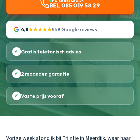
NU BEREIKBAAR
BEL 085 019 58 29
4,8
★★★★★
568 Google reviews
✓
Gratis telefonisch advies
✓
2 maanden garantie
✓
Vaste prijs vooraf
Vorige week stond ik bij Trijntje in Meerdijk, waar haar